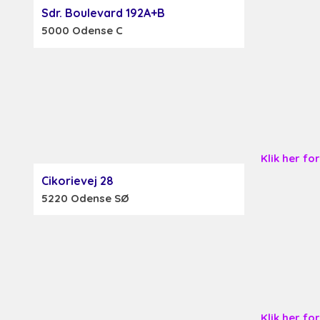
Sdr. Boulevard 192A+B
5000 Odense C
K
lik her f
Cikorievej 28
5220 Odense SØ
Klik her f