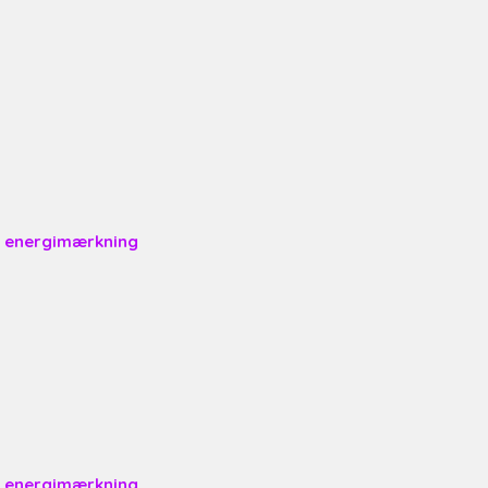
or energimærkning
or energimærkning