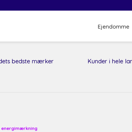
Ejendomme
dets bedste mærker
​Kunder i hele la
r energimærkning​